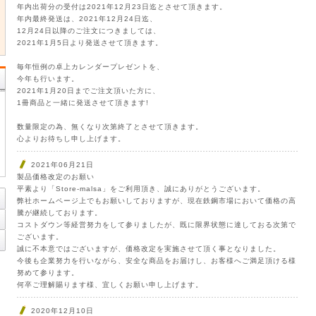
年内出荷分の受付は2021年12月23日迄とさせて頂きます。
年内最終発送は、2021年12月24日迄、
12月24日以降のご注文につきましては、
2021年1月5日より発送させて頂きます。
毎年恒例の卓上カレンダープレゼントを、
今年も行います。
2021年1月20日までご注文頂いた方に、
1冊商品と一緒に発送させて頂きます!
数量限定の為、無くなり次第終了とさせて頂きます。
心よりお待ちし申し上げます。
2021年06月21日
製品価格改定のお願い
平素より「Store-malsa」をご利用頂き、誠にありがとうございます。
弊社ホームページ上でもお願いしておりますが、現在鉄鋼市場において価格の高
騰が継続しております。
コストダウン等経営努力をして参りましたが、既に限界状態に達しておる次第で
ございます。
誠に不本意ではございますが、価格改定を実施させて頂く事となりました。
今後も企業努力を行いながら、安全な商品をお届けし、お客様へご満足頂ける様
努めて参ります。
何卒ご理解賜ります様、宜しくお願い申し上げます。
2020年12月10日